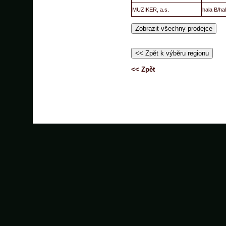
MUZIKER, a.s.
hala B/ha
<< Zpět