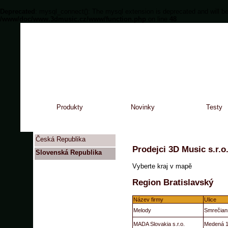
Deprecated
: mysql_connect(): The mysql extension is deprecated and will be
/www/doc/www.3dmusic.cz/www/function.php
on line
48
Produkty
Novinky
Testy
Česká Republika
Prodejci 3D Music s.r.o
Slovenská Republika
Vyberte kraj v mapě
Region Bratislavský
Název firmy
Ulice
Melody
Smrečian
MADA Slovakia s.r.o.
Medená 