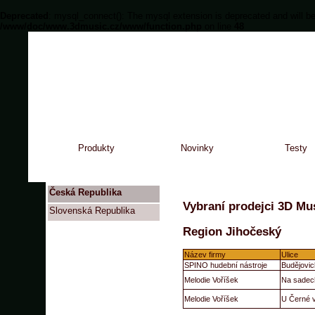
Deprecated
: mysql_connect(): The mysql extension is deprecated and will be
/www/doc/www.3dmusic.cz/www/function.php
on line
48
Produkty
Novinky
Testy
Česká Republika
Vybraní prodejci 3D Mus
Slovenská Republika
Region Jihočeský
Název firmy
Ulice
SPINO hudební nástroje
Budějovic
Melodie Voříšek
Na sadec
Melodie Voříšek
U Černé 