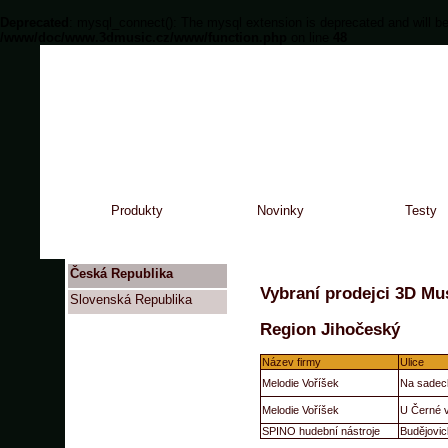
Deprecated
: mysql_connect(): The mysql extension is deprecated and will be
/www/doc/www.3dmusic.cz/www/function.php
on line
48
Produkty
Novinky
Testy
Česká Republika
Vybraní prodejci 3D Mus
Slovenská Republika
Region Jihočeský
Název firmy
Ulice
Melodie Voříšek
Na sadec
Melodie Voříšek
U Černé 
SPINO hudební nástroje
Budějovic