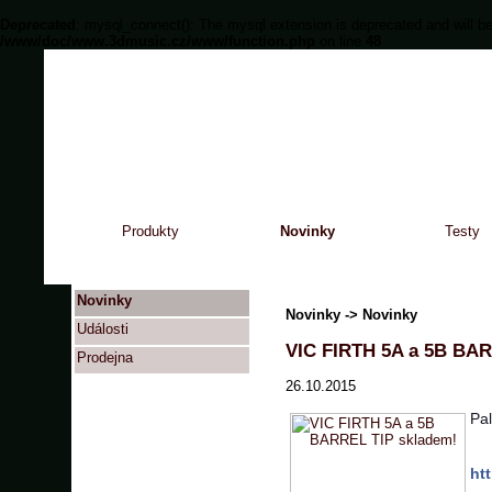
Deprecated
: mysql_connect(): The mysql extension is deprecated and will be
/www/doc/www.3dmusic.cz/www/function.php
on line
48
Produkty
Novinky
Testy
Novinky
Novinky -> Novinky
Události
VIC FIRTH 5A a 5B BAR
Prodejna
26.10.2015
Pa
ht