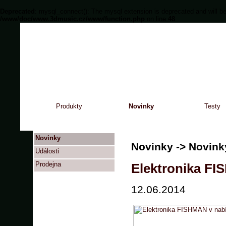
Deprecated
: mysql_connect(): The mysql extension is deprecated and will be
/www/doc/www.3dmusic.cz/www/function.php
on line
48
Produkty
Novinky
Testy
Novinky
Novinky -> Novink
Události
Prodejna
Elektronika FI
12.06.2014