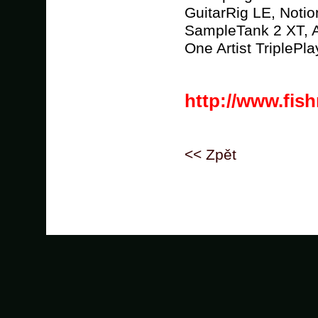
GuitarRig LE, Not
SampleTank 2 XT, 
One Artist TriplePla
http://www.fi
<< Zpět