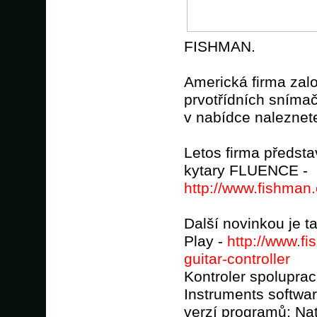
FISHMAN.
Americká firma zal
prvotřídních sníma
v nabídce naleznete
Letos firma předsta
kytary FLUENCE -
http://www.fishman.c
Další novinkou je t
Play -
http://www.fi
guitar-controller
Kontroler spoluprac
Instruments softwary
verzí programů: N