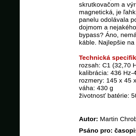
skrutkovačom a výr
magnetická, je ľah
panelu odolávala p
dojmom a nejakého 
bypass? Áno, nemá
káble. Najlepšie na
Technická specifi
rozsah: C1 (32,70 H
kalibrácia: 436 Hz-
rozmery: 145 x 45
váha: 430 g
životnosť batérie: 
Autor:
Martin Chro
Psáno pro:
časopi