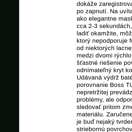
dokáže zaregistrova
po zapnutí. Na uvít
ako elegantne mask
cca 2-3 sekundách, 
ladiť okamžite, môž
ktorý nepodporuje f
od niektorých lacnej
medzi dvomi rýchlo
šťastné riešenie po
odnímateľný kryt k
Udávaná výdrž batér
porovnanie Boss T
nepretržitej prevád
problémy, ale odp
sledovať pritom zme
materiálu. Zaručene
je buď nejaký tvrde
striebornú povrchov