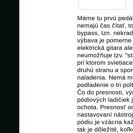
Máme tu prvú pedál
nemajú čas čítať, t
bypass, tzn. nekrad
výbava je pomerne 
elektrická gitara al
neumožňuje tzv. "s
pri ktorom svietiace
druhú stranu a spo
naladenia. Nemá mi
podladenie o tri pol
Čo do presnosti, vý
pódiových ladičiek 
ochota. Presnosť oc
nastavovaní nástroj
pódiu je vzácna ka
tak je dôležité, koľ