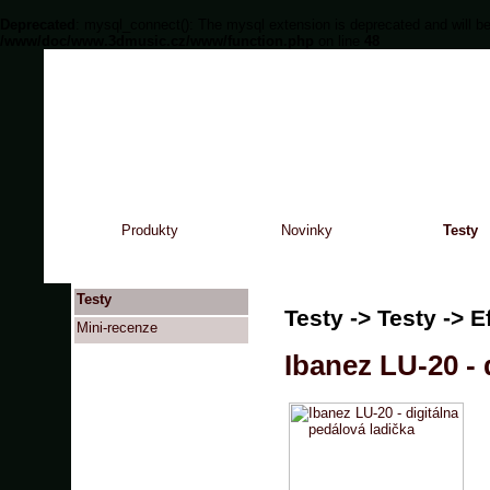
Deprecated
: mysql_connect(): The mysql extension is deprecated and will be
/www/doc/www.3dmusic.cz/www/function.php
on line
48
Produkty
Novinky
Testy
Testy
Testy -> Testy -> E
Mini-recenze
Ibanez LU-20 - 